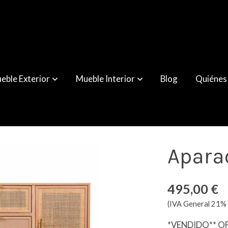
eble Exterior
Mueble Interior
Blog
Quiénes
Apara
495,00 €
(IVA General 21% 
*VENDIDO** O