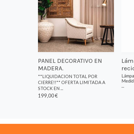
PANEL DECORATIVO EN
Lámp
MADERA.
reci
Lámpar
**LIQUIDACION TOTAL POR
Medid
CIERRE!!** OFERTA LIMITADA A
...
STOCK EN ...
199,00 €