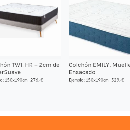
hón TW1. HR + 2cm de
Colchón EMILY, Muell
erSuave
Ensacado
lo; 150x190cm ; 276.-€
Ejemplo; 150x190cm ; 529.-€