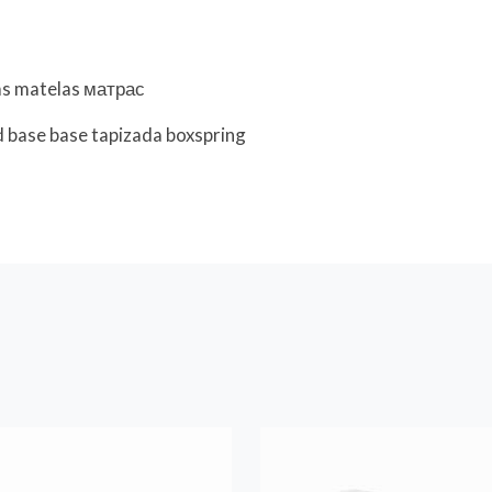
as matelas матрас
base base tapizada boxspring