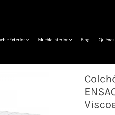
eble Exterior
Mueble Interior
Blog
Quiénes
oelástica
Colch
ENSA
Visco