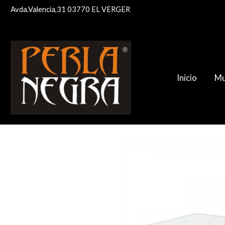
Avda.Valencia,31 03770 EL VERGER
Inicio
Mu
Colchón TESSA, Muelle ENSACADO, Visc