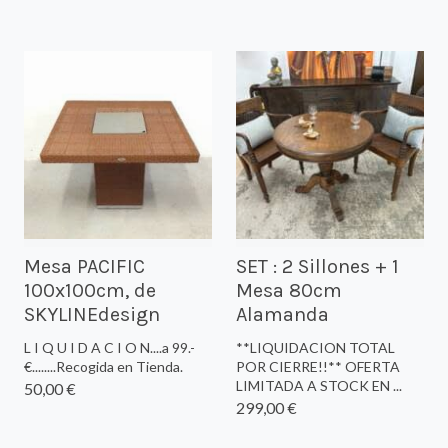
Mesa PACIFIC
SET : 2 Sillones + 1
100x100cm, de
Mesa 80cm
SKYLINEdesign
Alamanda
L I Q U I D A C I O N....a 99.-
**LIQUIDACION TOTAL
€........Recogida en Tienda.
POR CIERRE!!** OFERTA
LIMITADA A STOCK EN ...
50,00 €
299,00 €