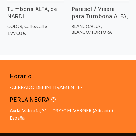
Tumbona ALFA, de
Parasol / Visera
NARDI
para Tumbona ALFA,
COLOR; Caffe/Caffe
BLANCO/BLUE,
BLANCO/TORTORA
199,00 €
Horario
-CERRADO DEFINITIVAMENTE-
PERLA NEGRA
®
Avda. Valencia, 31. 03770 EL VERGER (Alicante)
España