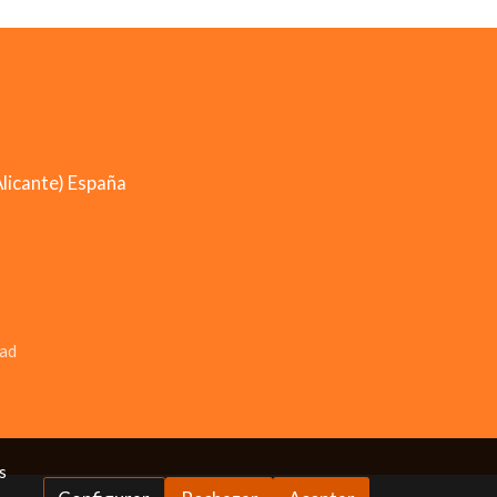
licante) España
dad
s