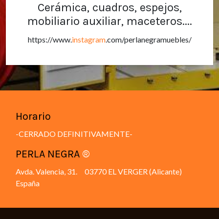
Cerámica, cuadros, espejos,
mobiliario auxiliar, maceteros....
https://www.
instagram
.com/perlanegramuebles/
Horario
-CERRADO DEFINITIVAMENTE-
PERLA NEGRA
®
Avda. Valencia, 31. 03770 EL VERGER (Alicante)
España